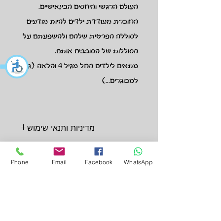
העולם הרגשי והיחסים הבינאישיים.
החוברת מעודדת ילדים להיות מודעים
לסוללה הפרטית שלהם ולהשפעתם על
הסוללות של הסובבים אותם.
מתאים לילדים החל מגיל 4 והלאה (גם
למבוגרים...)
מדיניות ותנאי שימוש
המוצרים יישלחו תוך 14 ימי עבודה.
מוצרים דיגיטליים יהיו זמינים להורדה
Phone
Email
Facebook
WhatsApp
מייד לאחר השלמת תהליך התשלום.
החזרות והחלפות ניתן לבצע עד 30
יום מיום הרכישה.
לא יתאפשרו החזרים כספיים,
החלפות או ביטולים ברכישת מוצרים
דיגיטליים.